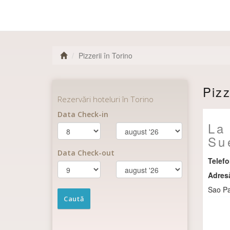
Pizzerii în Torino
Pizz
La
Su
Telef
Adres
Sao Pa