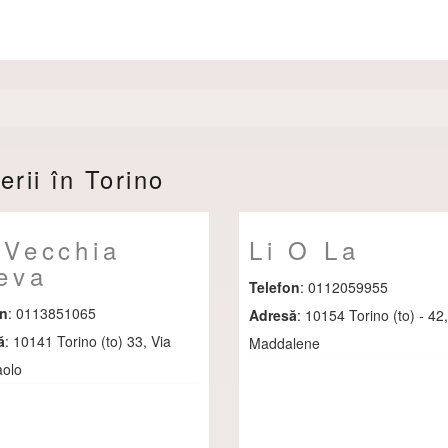
erii în Torino
 Vecchia
Li O La
eva
Telefon
: 0112059955
on
: 0113851065
Adresă
: 10154 Torino (to) - 42,
ă
: 10141 Torino (to) 33, Via
Maddalene
olo