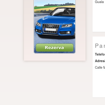
Guala
Pa
Telef
Adres
Calle 