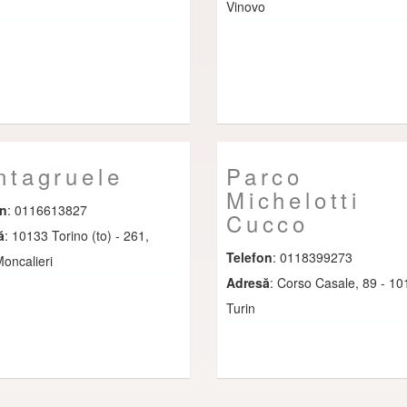
Vinovo
ntagruele
Parco
Michelotti
on
: 0116613827
Cucco
ă
: 10133 Torino (to) - 261,
Telefon
: 0118399273
Moncalieri
Adresă
: Corso Casale, 89 - 1
Turin