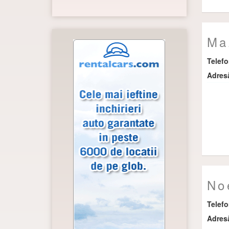
Ma
Telef
Adres
No
Telef
Adres