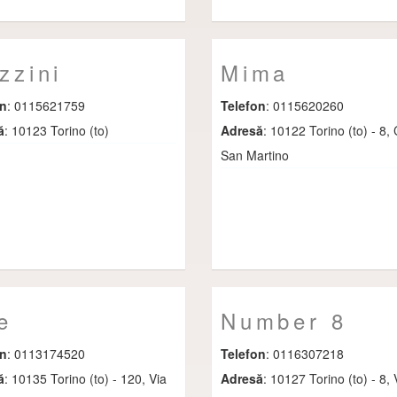
zzini
Mima
on
: 0115621759
Telefon
: 0115620260
ă
: 10123 Torino (to)
Adresă
: 10122 Torino (to) - 8, 
San Martino
e
Number 8
on
: 0113174520
Telefon
: 0116307218
ă
: 10135 Torino (to) - 120, Via
Adresă
: 10127 Torino (to) - 8, 